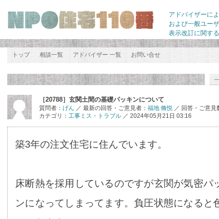
アドバイザーに
および一般ユー
表示改訂に関す
トップ
相談一覧
アドバイザー 一覧
お問い合せ
［20788］玄関土間の基礎パッキンについて
質問者：
げん
／ 最新の回答・ご意見者：
福地 脩悦
／ 回答・ご意見
カテゴリ：
工事ミス・トラブル
／ 2024年05月21日 03:16
築3年の注文住宅に住んでいます。
床断熱を採用しているのですが玄関が気密パ
ンになってしまってます。負圧状態になると