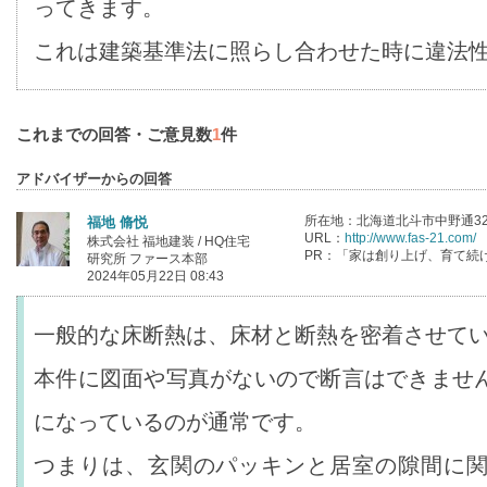
ってきます。
これは建築基準法に照らし合わせた時に違法
これまでの回答・ご意見数
1
件
アドバイザーからの回答
所在地：北海道北斗市中野通32
福地 脩悦
URL：
http://www.fas-21.com/
株式会社 福地建装 / HQ住宅
PR：「家は創り上げ、育て続
研究所 ファース本部
2024年05月22日 08:43
一般的な床断熱は、床材と断熱を密着させて
本件に図面や写真がないので断言はできませ
になっているのが通常です。
つまりは、玄関のパッキンと居室の隙間に