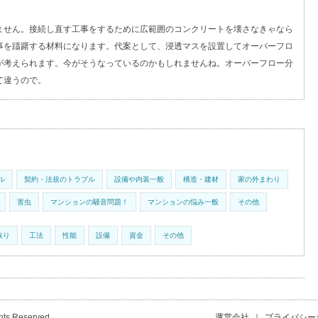
ません。接続し直す工事をするために広範囲のコンクリートを壊さなきゃなら
事を躊躇する材料になります。代案として、浸透マスを設置してオーバーフロ
が考えられます。今がそうなっているのかもしれませんね。オーバーフロー分
て違うので。
ル
契約・法規のトラブル
設備や内装一般
構造・建材
家の外まわり
害虫
マンションの騒音問題！
マンションの悩み一般
その他
取り
工法
性能
設備
資金
その他
hts Reserved.
運営会社
｜
プライバシー