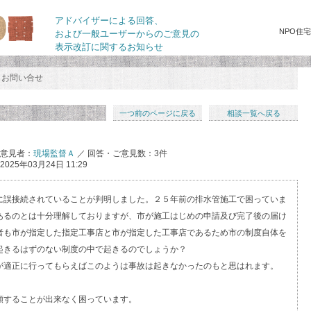
アドバイザーによる回答、
NPO住
および一般ユーザーからのご意見の
表示改訂に関するお知らせ
お問い合せ
一つ前のページに戻る
相談一覧へ戻る
ご意見者：
現場監督Ａ
／ 回答・ご意見数：3件
2025年03月24日 11:29
に誤接続されていることが判明しました。２５年前の排水管施工で困っていま
あるのとは十分理解しておりますが、市が施工はじめの申請及び完了後の届け
者も市が指定した指定工事店と市が指定した工事店であるため市の制度自体を
起きるはずのない制度の中で起きるのでしょうか？
が適正に行ってもらえばこのようは事故は起きなかったのもと思はれます。
頼することが出来なく困っています。