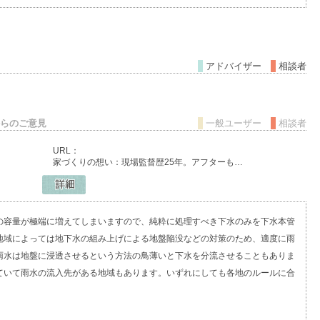
アドバイザー
相談者
らのご意見
一般ユーザー
相談者
URL：
家づくりの想い：現場監督歴25年。アフターも…
の容量が極端に増えてしまいますので、純粋に処理すべき下水のみを下水本管
地域によっては地下水の組み上げによる地盤陥没などの対策のため、適度に雨
雨水は地盤に浸透させるという方法の鳥薄いと下水を分流させることもありま
ていて雨水の流入先がある地域もあります。いずれにしても各地のルールに合