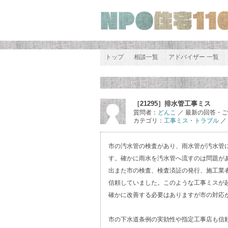
トップ
相談一覧
アドバイザー 一覧
［21295］排水管工事ミス
質問者：
どんこ
／ 最新の回答・
カテゴリ：
工事ミス・トラブル
／ 
市の汚水管の検査があり、雨水管が汚水管
す。確かに雨水を汚水管へ流すのは問題が
出また市の検査、検査済証の発行、施工業
信頼していました。このような工事ミスが
確かに改善する必要はありますが市の対応
市の下水道条例の実効性や指定工事店も信