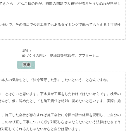
てきたら、どんこ様の件が、時間の問題で大被害を招きそうな恐れが勃発し
な扱いで、その周辺で公共工事でもあるタイミングで触ってもらえる？可能性
URL：
家づくりの想い：現場監督歴25年。アフターも…
ご本人の気持ちとして法令遵守した形にしたいということなんですね。
ることはないと思います。下水局が工事をしたわけではないからです。検査の
せんが、仮に認めたとしても施工責任は絶対に認めないと思います。実際に施
す。施工した会社が存在すれば施工会社に今回の話の経緯を説明し、ご自分の
。このやり直し工事について必ず対応しなきゃならないという法律はなさそう
ば対応してくれるんじゃないかなと自分は思います。