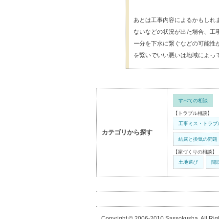
あとは工事内容によるかもしれ
ないなどの状況が出た場合、工
ー分を下水に繋ぐなどの可能性
を繋いでいい悪いは地域によっ
すべての相談
【トラブル相談】
工事ミス・トラブ
カテゴリから探す
結露と換気の問題
【家づくりの相談】
土地選び
間
Copyright © 2006-2010 Sassokusha. All Rig