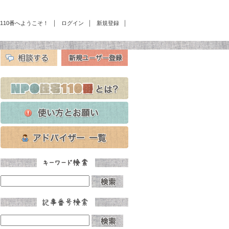
｜
｜
｜
宅110番へようこそ！
ログイン
新規登録