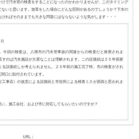
かけで汚水管の検査をすることになったのかわかりませんが、このタイミング
てないと思います。放置をした場合にどんな罰則があるのでしょうか？下水の
なければそのままでも大きな問題にはならないような気がします・・・
6日
。今回の検査は、八潮市の汚水管事故の関連からの検査だと推察されま
流すのは汚水施設が大変なことは理解されます。この誤接続は２５年前家
よる誤接続しか考えられません。２５年前の施工完了時、市の検査がされ
玄関口に貼付されています。
定工事店）の故意による誤接続と市役所による検査ミスが原因と思われま
思い、施工会社、および市に対応してもらいたいのですが？
URL：