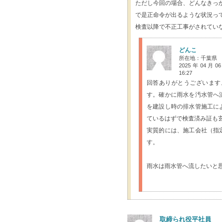
ただし今回の場合、どんなきっ
で是正命令が出るような状況っ
検査以降で不正工事がされてい
どんこ
所在地：千葉県
2025年04月0
16:27
回答ありがとうございます
す。確かに雨水を汚水管へ
を建設し時の排水管施工に
ているはずで検査済み証も
実質的には、施工会社（指
す。
雨水は雨水管へ流したいと
取締られ役平社員