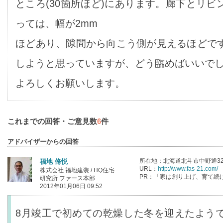
ところ(30箇所ほど)にあります。廊下とリ
っては、幅が2mm
ほどあり、隙間から向こう側が見えるほどで
しようと思っていますが、どう臨めばいいで
よろしくお願いします。
これまでの回答・ご意見数
6
件
アドバイザーからの回答
所在地：北海道北斗市中野通32
福地 脩悦
URL：
http://www.fas-21.com/
株式会社 福地建装 / HQ住宅
PR：「家は創り上げ、育て続
研究所 ファース本部
2012年01月06日 09:52
8月竣工で初めての乾燥した冬を迎えたよう