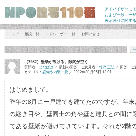
アドバイザーに
および一般ユー
表示改訂に関す
トップ
相談一覧
アドバイザー 一覧
お問い合せ
［3982］壁紙が裂ける。隙間が空く
質問者：
となぱぱ
／ 最新の回答・ご意見者：
竹沢 正弘
／ 回答・ご
カテゴリ：
設備や内装一般
／ 2012年01月05日 13:01
はじめまして。
昨年の8月に一戸建てを建てたのですが、年末
の継ぎ目や、壁同士の角や壁と建具との間に
てある壁紙が避けてきています。それが2階