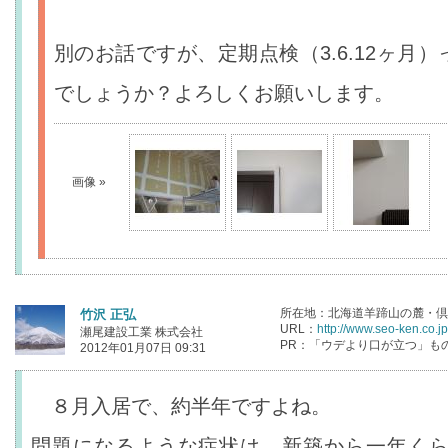
別のお話ですが、定期点検（3.6.12ヶ月
でしょうか？よろしくお願いします。
画像 »
所在地：北海道羊蹄山の麓・倶
竹沢 正弘
URL：
http://www.seo-ken.co.jp
瀬尾建設工業 株式会社
PR：「ウデより口が立つ」も
2012年01月07日 09:31
８月入居で、約半年ですよね。
問題になるような症状は、新築から一年く