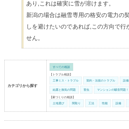
あり,これは確実に雪が溶けます。
新潟の場合は融雪専用の格安の電力の契
しを避けたいのであれば,この方向で行
せん。
すべての相談
【トラブル相談】
工事ミス・トラブル
契約・法規のトラブル
設備
カテゴリから探す
結露と換気の問題
害虫
マンションの騒音問題！
【家づくりの相談】
土地選び
間取り
工法
性能
設備