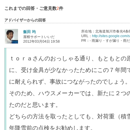
これまでの回答・ご意見数
2
件
アドバイザーからの回答
所在地：北海道旭川市春光4条8丁
飯田 均
URL：
http://sites.google.com/s
屋根サポートいいだ
PR：- 雨漏り・すが漏り・雨
2012年03月04日 19:58
ｔｏｒａさんのおっしゃる通り、もともとの
に、受け金具が少なかったためにこの７年間
に耐えられず、事故につながったのでしょう
そのため、ハウスメーカーでは、新たに２つ
たのだと思います。
どちらの方法を取ったとしても、対荷重（積
年降雪前の点検をお勧めします。