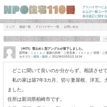
アドバイザーに
および一般ユー
表示改訂に関す
トップ
相談一覧
アドバイザー 一覧
お問い合せ
［4475］雪止めＬ型アングルが落下しました。
質問者：
ｔｏｒａ
／ 最新の回答・ご意見者：
ｔｏｒａ
／ 回答・ご
カテゴリ：
構造・建材
／ 2012年03月01日 14:34
どこに聞いて良いのか分からず、相談させて
私の家は築7年3カ月、切り妻屋根、洋瓦、
ました。
住所は新潟県柏崎市です。