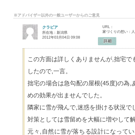
※アドバイザー以外の一般ユーザーからのご意見
URL：
クラビア
家づくりの想い：人
所在地：新潟県
2012年03月04日 09:08
この方面は詳しくありませんが,拙宅で
したので,一言。
拙宅の場合は急勾配の屋根(45度)の為
めの効果が出ませんでした。
隣家に雪が飛んで,迷惑を掛ける状況で
対策としては雪留めを大幅に増やして
元々,自然に雪が落ちる設計になってい