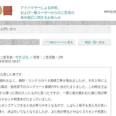
アドバイザーによる回答、
NPO住
および一般ユーザーからのご意見の
表示改訂に関するお知らせ
お問い合せ
一つ前のページに戻る
相談一覧へ戻る
・ご意見者：
竹沢 正弘
／ 回答・ご意見数：1件
4月30日 18:27
し入居した者です。
の崩れもなく、掘削・コンクリのベタ基礎工事が進みましたが、９月上旬に上
の風呂・脱衣室下のコンクリート基礎の中に水がたまりました。この時点では
から降った雨が入ったものと思ったですが、一通り家が囲われた後に雨が降
３０センチ程度水がたまっていました。
にポンプアップすると水が寄りやすくなるので、しばらく様子を見た方が良い
通り、水は引いてなくなりましたが、また雨が降るとやはり３０センチ程度た