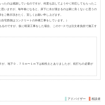
らったのは感謝しているのですが、何度も話してようやく対応してもらったこ
と思いますが、毎年春になると、床下に水が溜まるのは家に良くないと思うの
解をご教示頂きたく、宜しくお願い申し上げます。
（自宅西側はコンクリートの外構工事をしています。）
あるのですが、仮に暗渠工事をした場合、このケ−スでは注文者負担で施工す
すが、地下０．７５ｍ〜１ｍ下は粘性土とありましたが、杭打ちの必要が
アドバイザー
相談者