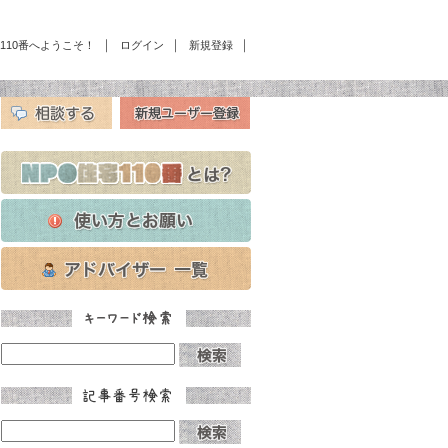
｜
｜
｜
宅110番へようこそ！
ログイン
新規登録