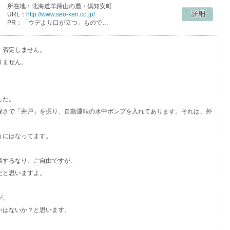
所在地：北海道羊蹄山の麓・倶知安町
URL：
http://www.seo-ken.co.jp/
PR：「ウデより口が立つ」もので…
、否定しません。
りません。
した。
深さで「井戸」を掘り、自動運転の水中ポンプを入れてあります。それは、外
うにはなってます。
談するなり、ご自由ですが、
だと思いますよ。
が、
いはないか？と思います。