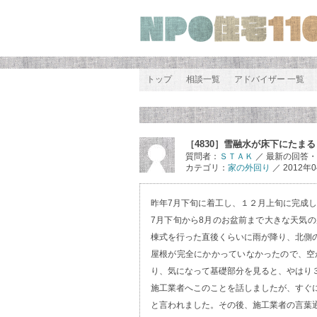
トップ
相談一覧
アドバイザー 一覧
［4830］雪融水が床下にたまる
質問者：
ＳＴＡＫ
／ 最新の回答
カテゴリ：
家の外回り
／ 2012年0
昨年7月下旬に着工し、１２月上旬に完成
7月下旬から8月のお盆前まで大きな天気
棟式を行った直後くらいに雨が降り、北側
屋根が完全にかかっていなかったので、空
り、気になって基礎部分を見ると、やはり
施工業者へこのことを話しましたが、すぐ
と言われました。その後、施工業者の言葉