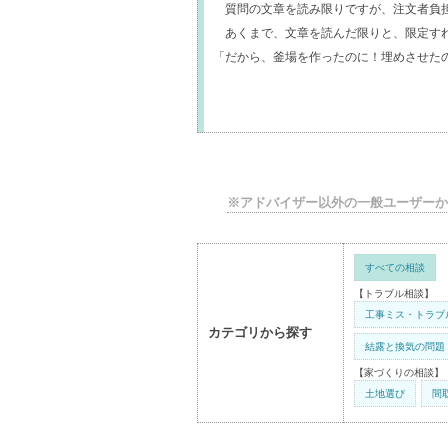
質問の文章を読み限りですが、注文者負担
あくまで、文章を読んだ限りと、限定す
「だから、釜場を作ったのに！埋めさせた
※アドバイザー以外の一般ユーザーか
すべての相談
【トラブル相談】
工事ミス・トラブ
カテゴリから探す
結露と換気の問題
【家づくりの相談】
土地選び
間