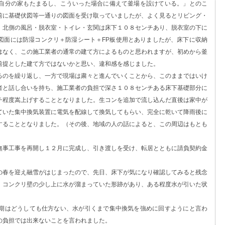
自分の家もたまるし、こういった場合に備えて釜場を設けている。」とのこ
前に基礎伏図等一通りの図面を受け取っていましたが、よく見るとリビング・
、北側の風呂・脱衣室・トイレ・玄関は床下１０８センチあり、脱衣室の下に
図面には防湿コンクリ＋防湿シート＋FP板使用とありましたが、床下に収納
はなく、この施工業者の通常の建て方によるものと思われますが、初めから釜
前提とした建て方ではないかと思い、違和感を感じました。
るのを繰り返し、一方で現場は粛々と進んでいくことから、このままではいけ
者と話し合いを持ち、施工業者の負担で深さ１０８センチある床下基礎部分に
チ程度嵩上げすることとなりました。生コンを追加で流し込んだ直後は家中が
ていた集中換気装置に電気を配線して換気してもらい、完全に乾いて降雨後に
することとなりました。（その後、地域の人の話によると、この周辺はもとも
無事工事を再開し１２月に完成し、引き渡しを受け、転居とともに請負契約金
の春を迎え融雪がはじまったので、先日、床下が気になり確認してみると残念
、コンクリ壁の少し上に水が溜まっていた形跡があり、ある程度水が引いた状
期はどうしても仕方ない、水が引くまで集中換気を強めに回すようにと言わ
の負担では出来ないことを言われました。