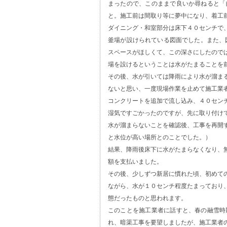
まったので、このままで良いか尋ねると「
と。施工前は間取り等に夢中になり、着工
ダイニング・和室部分は床下４０センチで
釜場が設けられている図面でした。また、
スペースがほしくて、この深さにしたので
場を設けるということは水がたまることを
その後、水が引いては降雨により水が溜ま
ないと思い、一度現場作業を止めて施工業
コンクリートを追加で流し込み、４０セン
湿気ですごかったのですが、先に取り付け
水が溜まらないことを確認後、工事を再開
と水位が高い場所とのことでした。）
結果、降雨後床下に水がたまらなくなり、
額を支払いました。
その後、少しずつ新居に慣れた頃、初めて
ながら、水が１０センチ程度たまっており
態だったものと思われます。
このことを施工業者に話すと、春の融雪時
れ、暗渠工事を要望しましたが、施工業者