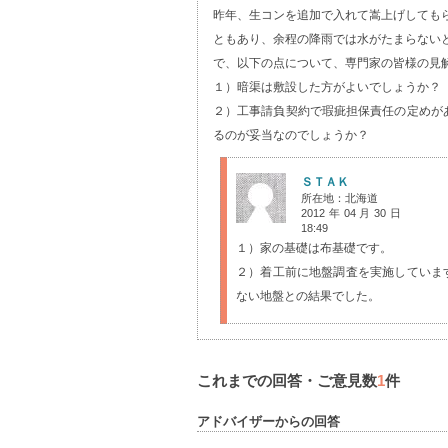
昨年、生コンを追加で入れて嵩上げしても
ともあり、余程の降雨では水がたまらない
で、以下の点について、専門家の皆様の見
１）暗渠は敷設した方がよいでしょうか？
２）工事請負契約で瑕疵担保責任の定めが
るのが妥当なのでしょうか？
ＳＴＡＫ
所在地：北海道
2012年04月30日
18:49
１）家の基礎は布基礎です。
２）着工前に地盤調査を実施していま
ない地盤との結果でした。
これまでの回答・ご意見数
1
件
アドバイザーからの回答