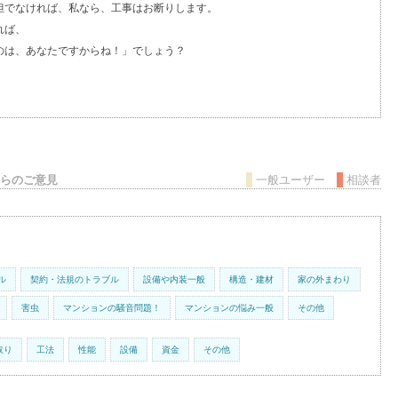
でなければ、私なら、工事はお断りします。
れば、
のは、あなたですからね！」でしょう？
らのご意見
一般ユーザー
相談者
ル
契約・法規のトラブル
設備や内装一般
構造・建材
家の外まわり
害虫
マンションの騒音問題！
マンションの悩み一般
その他
取り
工法
性能
設備
資金
その他