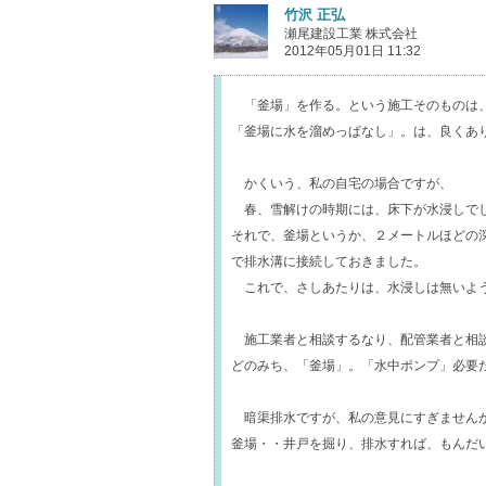
竹沢 正弘
瀬尾建設工業 株式会社
2012年05月01日 11:32
「釜場」を作る。という施工そのものは
「釜場に水を溜めっぱなし」。は、良くあ
かくいう、私の自宅の場合ですが、
春、雪解けの時期には、床下が水浸しで
それで、釜場というか、２メートルほどの
で排水溝に接続しておきました。
これで、さしあたりは、水浸しは無いよ
施工業者と相談するなり、配管業者と相
どのみち、「釜場」。「水中ポンプ」必要
暗渠排水ですが、私の意見にすぎません
釜場・・井戸を掘り、排水すれば、もんだ