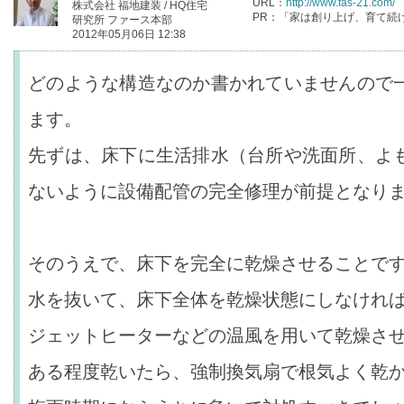
URL：
http://www.fas-21.com/
株式会社 福地建装 / HQ住宅
PR：「家は創り上げ、育て続
研究所 ファース本部
2012年05月06日 12:38
どのような構造なのか書かれていませんので
ます。
先ずは、床下に生活排水（台所や洗面所、よ
ないように設備配管の完全修理が前提となり
そのうえで、床下を完全に乾燥させることで
水を抜いて、床下全体を乾燥状態にしなけれ
ジェットヒーターなどの温風を用いて乾燥さ
ある程度乾いたら、強制換気扇で根気よく乾