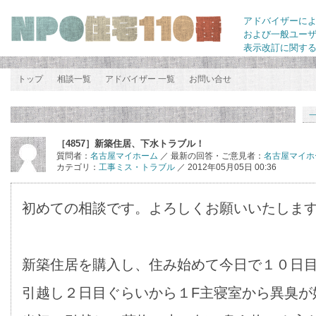
アドバイザーに
および一般ユー
表示改訂に関す
トップ
相談一覧
アドバイザー 一覧
お問い合せ
［4857］新築住居、下水トラブル！
質問者：
名古屋マイホーム
／ 最新の回答・ご意見者：
名古屋マイホ
カテゴリ：
工事ミス・トラブル
／ 2012年05月05日 00:36
初めての相談です。よろしくお願いいたしま
新築住居を購入し、住み始めて今日で１０日
引越し２日目ぐらいから１F主寝室から異臭が