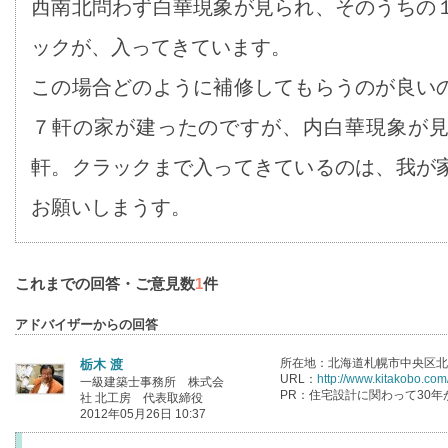
西南北問わず白華現象が見られ、そのうちの
ックが、入ってきています。
この場合どのように補修してもらうのが良い
７軒の家が建ったのですが、内白華現象が
軒。クラックまで入ってきているのは、我が
お願いしまうす。
これまでの回答・ご意見数
1
件
アドバイザーからの回答
所在地：北海道札幌市中央区北1条
栃木 渡
URL：
http://www.kitakobo.com
一級建築士事務所 株式会
PR：住宅設計に関わって30年
社 北工房 代表取締役
2012年05月26日 10:37