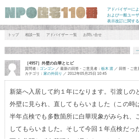
アドバイザーに
および一般ユー
表示改訂に関す
トップ
相談一覧
アドバイザー 一覧
お問い合せ
［4957］外壁の白華とヒビ
質問者：
ゴンゴン
／ 最新の回答・ご意見者：
栃木 渡
／ 回答・ご意
カテゴリ：
家の外回り
／ 2012年05月25日 10:45
新築へ入居して約１年になります。引渡しの
外壁に見られ、直してもらいました（この時
半年点検でも多数箇所に白華現象がみられ、
してもらいました。そして今回１年点検だっ