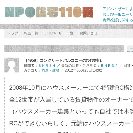
アドバイザーに
および一般ユー
表示改訂に関す
トップ
相談一覧
アドバイザー 一覧
お問い合せ
［4958］コンクリートバルコニーのひび割れ
質問者：
ＢＮＲ３４
／ 最新の回答・ご意見者：
ＢＮＲ３４
／ 回答
カテゴリ：
構造・建材
／ 2012年05月25日 14:02
2008年10月にハウスメーカーにて4階建RC
全12世帯が入居している賃貸物件のオーナー
（ハウスメーカー建築といっても自社では木
RCができないらしく、元請はハウスメーカー