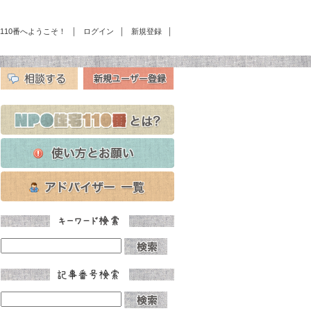
｜
｜
｜
宅110番へようこそ！
ログイン
新規登録