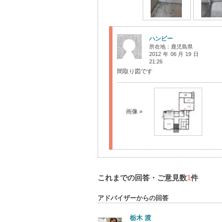
ハンビー
所在地：鹿児島県
2012年06月19日
21:26
間取り図です
画像 »
これまでの回答・ご意見数
1
件
アドバイザーからの回答
栃木 渡