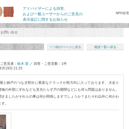
アドバイザーによる回答、
NPO住
および一般ユーザーからのご意見の
表示改訂に関するお知らせ
お問い合せ
一つ前のページに戻る
相談一覧へ戻る
・ご意見者：
栃木 渡
／ 回答・ご意見数：1件
6月19日 21:25
母屋と納戸のつなぎ部分に垂直なクラックが両方向に入っております。犬走り
建物の外壁にずれなども見当たらず戸の開閉などにも何ら問題はありません。
聞きましたがそれらの事は何か関係しますでしょうか？またそれ以外に何かわ
ます。