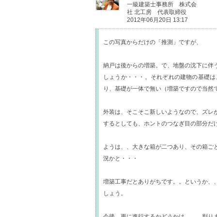
一級建築士事務所 株式会
社 北工房 代表取締役
2012年06月20日 13:17
この写真からだけの「推測」ですが、
納戸は後からの増築。で、地盤の沈下に伴
しょうか・・・。それぞれの建物の基礎は
り、基礎が一体で無い（増築ですので当然
外装は、そこそこ新しいようなので、ズレ
するとしても、ホントのつなぎ目の部分だ
ようは、、大きな箱が二つあり、その箱ご
況かと・・・
増築工事だとありがちです。。というか、
しょう。
今後、更に進行するかどうかは、、、判り