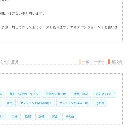
意味、仕方ない事と思います。
、多少、離して作っておくケースもあります。エキスパンジョイントと言いま
らのご意見
一般ユーザー
相談者
ル
契約・法規のトラブル
設備や内装一般
構造・建材
家の外まわり
害虫
マンションの騒音問題！
マンションの悩み一般
その他
取り
工法
性能
設備
資金
その他