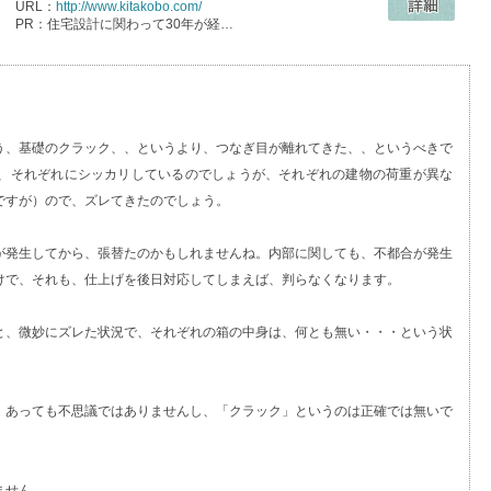
URL：
http://www.kitakobo.com/
PR：住宅設計に関わって30年が経…
う、基礎のクラック、、というより、つなぎ目が離れてきた、、というべきで
、それぞれにシッカリしているのでしょうが、それぞれの建物の荷重が異な
ですが）ので、ズレてきたのでしょう。
が発生してから、張替たのかもしれませんね。内部に関しても、不都合が発生
けで、それも、仕上げを後日対応してしまえば、判らなくなります。
と、微妙にズレた状況で、それぞれの箱の中身は、何とも無い・・・という状
、あっても不思議ではありませんし、「クラック」というのは正確では無いで
ません。