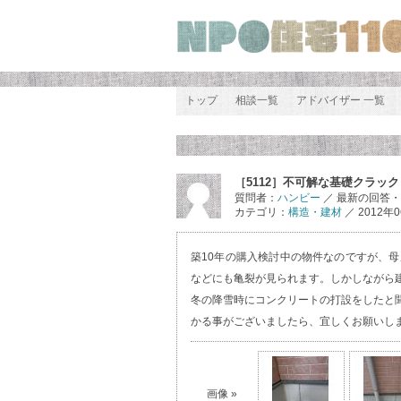
トップ
相談一覧
アドバイザー 一覧
［5112］不可解な基礎クラック
質問者：
ハンビー
／ 最新の回答
カテゴリ：
構造・建材
／ 2012年0
築10年の購入検討中の物件なのですが、
などにも亀裂が見られます。しかしながら
冬の降雪時にコンクリートの打設をしたと
かる事がございましたら、宜しくお願いし
画像 »