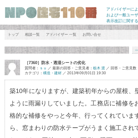
アドバイザーに
および一般ユー
表示改訂に関す
トップ
相談一覧
アドバイザー 一覧
お問い合せ
［7360］防水・透湿シートの劣化
質問者：
ｓｕ
／ 最新の回答・ご意見者：
栃木 渡
／ 回答・ご意見数
カテゴリ：
構造・建材
／ 2013年09月01日 19:30
築10年になりますが、建築初年からの屋根、
ように雨漏りしていました。工務店に補修を
格的な補修をやっと今年、行ってくれていま
ら、窓まわりの防水テープがうまく施工され