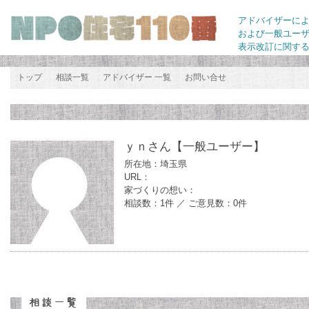
アドバイザーに
および一般ユー
表示改訂に関す
トップ
相談一覧
アドバイザー 一覧
お問い合せ
ｙｎさん
【一般ユーザー】
所在地：埼玉県
URL：
家づくりの想い：
相談数：1件 ／ ご意見数：0件