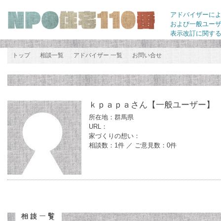
アドバイザーに
および一般ユー
表示改訂に関す
トップ
相談一覧
アドバイザー 一覧
お問い合せ
ｋｐａｐａさん
【一般ユーザー】
所在地：群馬県
URL：
家づくりの想い：
相談数：1件 ／ ご意見数：0件