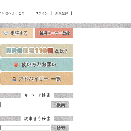
｜
｜
｜
宅110番へようこそ！
ログイン
新規登録