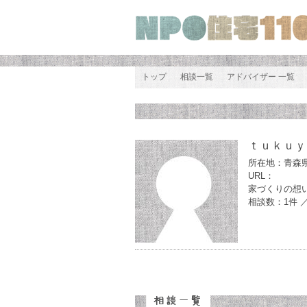
トップ
相談一覧
アドバイザー 一覧
ｔｕｋｕｙ
所在地：青森
URL：
家づくりの想
相談数：1件 