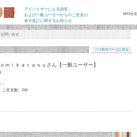
アドバイザーによる回答、
NPO住
および一般ユーザーからのご意見の
表示改訂に関するお知らせ
お問い合せ
一つ前のページに戻る
ｏｍｉｋａｒａｓｕさん
【一般ユーザー】
県
い：
／ ご意見数：0件