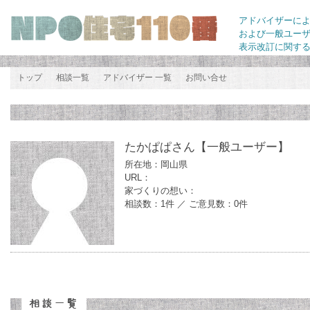
アドバイザーに
および一般ユー
表示改訂に関す
トップ
相談一覧
アドバイザー 一覧
お問い合せ
たかぱぱさん
【一般ユーザー】
所在地：岡山県
URL：
家づくりの想い：
相談数：1件 ／ ご意見数：0件