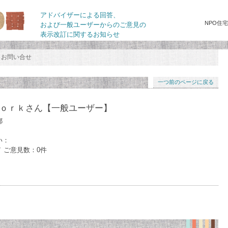
アドバイザーによる回答、
NPO住
および一般ユーザーからのご意見の
表示改訂に関するお知らせ
お問い合せ
一つ前のページに戻る
ｏｒｋさん
【一般ユーザー】
都
い：
／ ご意見数：0件