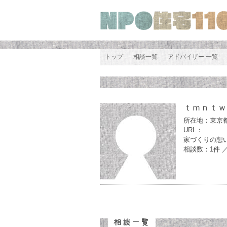
トップ
相談一覧
アドバイザー 一覧
ｔｍｎｔｗ
所在地：東京
URL：
家づくりの想
相談数：1件 