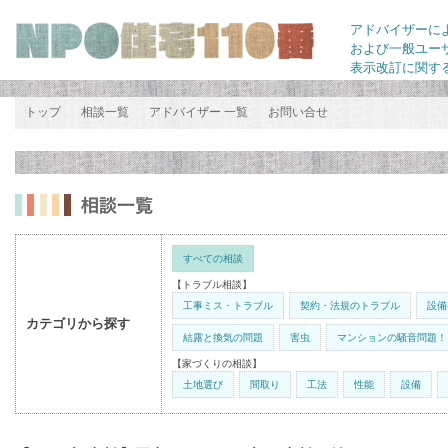
アドバイザーに
および一般ユー
表示改訂に関す
トップ
相談一覧
アドバイザー 一覧
お問い合せ
すべての相談
【トラブル相談】
工事ミス・トラブル
契約・法規のトラブル
設備
カテゴリから探す
結露と換気の問題
害虫
マンションの騒音問題！
【家づくりの相談】
土地選び
間取り
工法
性能
設備