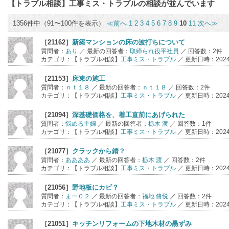
【トラブル相談】工事ミス・トラブル
の相談が並んでいます
1356件中（91〜100件を表示）
≪前へ
1
2
3
4
5
6
7
8
9
10
11
次へ≫
［21162］
新築マンションの床の波打ちについて
質問者：
あり
／ 最新の回答者：
取締られ役平社員
／ 回答数：2件
カテゴリ：【トラブル相談】
工事ミス・トラブル
／ 更新日時：2024年
［21153］
床束の施工
質問者：
ｎｔ１８
／ 最新の回答者：
ｎｔ１８
／ 回答数：2件
カテゴリ：【トラブル相談】
工事ミス・トラブル
／ 更新日時：2024年
［21094］
深基礎価格を、着工直前にあげられた
質問者：
悩める主婦
／ 最新の回答者：
栃木 渡
／ 回答数：1件
カテゴリ：【トラブル相談】
工事ミス・トラブル
／ 更新日時：2024年
［21077］
クラックから錆？
質問者：
ああああ
／ 最新の回答者：
栃木 渡
／ 回答数：2件
カテゴリ：【トラブル相談】
工事ミス・トラブル
／ 更新日時：2024年
［21056］
野地板にカビ？
質問者：
まー０２
／ 最新の回答者：
福地 脩悦
／ 回答数：2件
カテゴリ：【トラブル相談】
工事ミス・トラブル
／ 更新日時：2024年
［21051］
キッチンリフォームの下地木材の黒ずみ