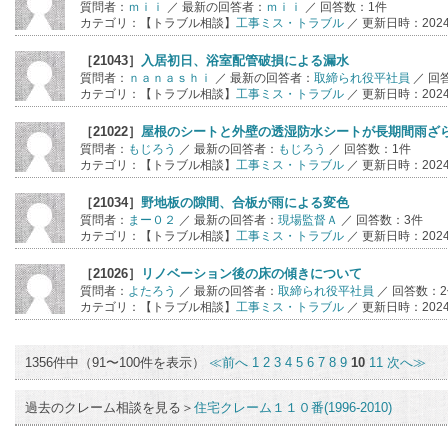
質問者：
ｍｉｉ
／ 最新の回答者：
ｍｉｉ
／ 回答数：1件
カテゴリ：【トラブル相談】
工事ミス・トラブル
／ 更新日時：2024年
［21043］
入居初日、浴室配管破損による漏水
質問者：
ｎａｎａｓｈｉ
／ 最新の回答者：
取締られ役平社員
／ 回
カテゴリ：【トラブル相談】
工事ミス・トラブル
／ 更新日時：2024年
［21022］
屋根のシートと外壁の透湿防水シートが長期間雨ざ
質問者：
もじろう
／ 最新の回答者：
もじろう
／ 回答数：1件
カテゴリ：【トラブル相談】
工事ミス・トラブル
／ 更新日時：2024年
［21034］
野地板の隙間、合板が雨による変色
質問者：
まー０２
／ 最新の回答者：
現場監督Ａ
／ 回答数：3件
カテゴリ：【トラブル相談】
工事ミス・トラブル
／ 更新日時：2024年
［21026］
リノベーション後の床の傾きについて
質問者：
よたろう
／ 最新の回答者：
取締られ役平社員
／ 回答数：
カテゴリ：【トラブル相談】
工事ミス・トラブル
／ 更新日時：2024年
1356件中（91〜100件を表示）
≪前へ
1
2
3
4
5
6
7
8
9
10
11
次へ≫
過去のクレーム相談を見る＞
住宅クレーム１１０番(1996-2010)