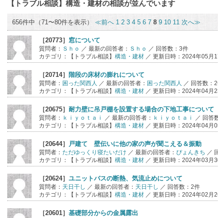
【トラブル相談】構造・建材
の相談が並んでいます
656件中（71〜80件を表示）
≪前へ
1
2
3
4
5
6
7
8
9
10
11
次へ≫
［20773］
窓について
質問者：
Ｓｈｏ
／ 最新の回答者：
Ｓｈｏ
／ 回答数：3件
カテゴリ：【トラブル相談】
構造・建材
／ 更新日時：2024年05月17
［20714］
階段の床材の膨れについて
質問者：
困った関西人
／ 最新の回答者：
困った関西人
／ 回答数：
カテゴリ：【トラブル相談】
構造・建材
／ 更新日時：2024年04月23
［20675］
耐力壁に吊戸棚を設置する場合の下地工事について
質問者：
ｋｉｙｏｔａｉ
／ 最新の回答者：
ｋｉｙｏｔａｉ
／ 回答
カテゴリ：【トラブル相談】
構造・建材
／ 更新日時：2024年04月05
［20644］
戸建て 壁伝いに他の家の声が聞こえる＆振動
質問者：
ただゆっくり寝たいだけ
／ 最新の回答者：
ぴょんきち
／ 
カテゴリ：【トラブル相談】
構造・建材
／ 更新日時：2024年03月30
［20624］
ユニットバスの断熱、気流止めについて
質問者：
天日干し
／ 最新の回答者：
天日干し
／ 回答数：2件
カテゴリ：【トラブル相談】
構造・建材
／ 更新日時：2024年02月26
［20601］
基礎部分からの金属露出