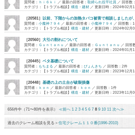
質問者：
ｈｉ６ｋｉ
／ 最新の回答者：
取締られ役平社員
／ 回答数
カテゴリ：【トラブル相談】
構造・建材
／ 更新日時：2024年02月13
［20581］
以前、下階からの加熱タバコ被害で相談しましたが
質問者：
小魔神７９４
／ 最新の回答者：
小魔神７９４
／ 回答数：
カテゴリ：【トラブル相談】
構造・建材
／ 更新日時：2024年02月03
［20560］
大引の割れについて
質問者：
Ｇｕｎｔａｎｕ
／ 最新の回答者：
Ｇｕｎｔａｎｕ
／ 回答
カテゴリ：【トラブル相談】
構造・建材
／ 更新日時：2024年01月13
［20445］
ベタ基礎について
質問者：
もちまる
／ 最新の回答者：
ぴょんきち
／ 回答数：2件
カテゴリ：【トラブル相談】
構造・建材
／ 更新日時：2023年12月18
［20448］
基礎の上の土台が破裂損傷
質問者：
ｋｏｎ
／ 最新の回答者：
ｋｏｎ
／ 回答数：1件
カテゴリ：【トラブル相談】
構造・建材
／ 更新日時：2023年11月06
656件中（71〜80件を表示）
≪前へ
1
2
3
4
5
6
7
8
9
10
11
次へ≫
過去のクレーム相談を見る＞
住宅クレーム１１０番(1996-2010)