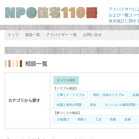
アドバイザーに
および一般ユー
表示改訂に関す
トップ
相談一覧
アドバイザー 一覧
お問い合せ
すべての相談
【トラブル相談】
工事ミス・トラブル
契約・法規のトラブル
設備
カテゴリから探す
結露と換気の問題
害虫
マンションの騒音問題！
【家づくりの相談】
土地選び
間取り
工法
性能
設備