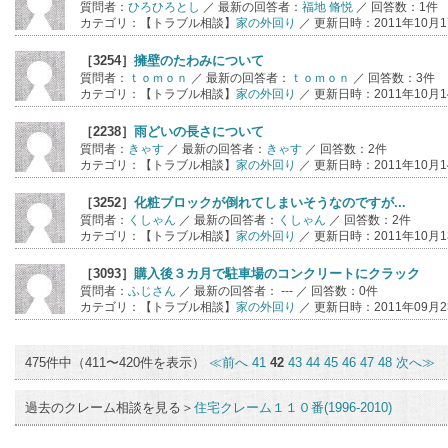
質問者：
ひろひろとし
／ 最新の回答者：
福地 脩悦
／ 回答数：1件
カテゴリ：【トラブル相談】
家の外回り
／ 更新日時：2011年10月17
［3254］
擁壁のたわみについて
質問者：
ｔｏｍｏｎ
／ 最新の回答者：
ｔｏｍｏｎ
／ 回答数：3件
カテゴリ：【トラブル相談】
家の外回り
／ 更新日時：2011年10月14
［2238］
雨どいの長さについて
質問者：
きゃす
／ 最新の回答者：
きゃす
／ 回答数：2件
カテゴリ：【トラブル相談】
家の外回り
／ 更新日時：2011年10月14
［3252］
化粧ブロックが倒れてしまいそうなのですが...
質問者：
くしゃん
／ 最新の回答者：
くしゃん
／ 回答数：2件
カテゴリ：【トラブル相談】
家の外回り
／ 更新日時：2011年10月13
［3093］
購入後３カ月で駐車場のコンクリートにクラック
質問者：
ふじさん
／ 最新の回答者： --- ／ 回答数：0件
カテゴリ：【トラブル相談】
家の外回り
／ 更新日時：2011年09月23
475件中（411〜420件を表示）
≪前へ
41
42
43
44
45
46
47
48
次へ≫
過去のクレーム相談を見る＞
住宅クレーム１１０番(1996-2010)