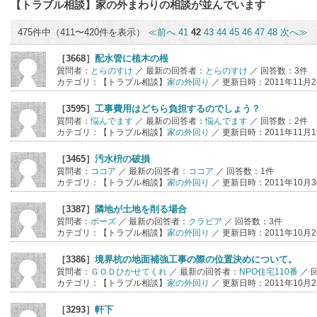
【トラブル相談】家の外まわり
の相談が並んでいます
475件中（411〜420件を表示）
≪前へ
41
42
43
44
45
46
47
48
次へ≫
［3668］
配水管に植木の根
質問者：
とらのすけ
／ 最新の回答者：
とらのすけ
／ 回答数：3件
カテゴリ：【トラブル相談】
家の外回り
／ 更新日時：2011年11月24
［3595］
工事費用はどちら負担するのでしょう？
質問者：
悩んでます
／ 最新の回答者：
悩んでます
／ 回答数：2件
カテゴリ：【トラブル相談】
家の外回り
／ 更新日時：2011年11月19
［3465］
汚水枡の破損
質問者：
ココア
／ 最新の回答者：
ココア
／ 回答数：1件
カテゴリ：【トラブル相談】
家の外回り
／ 更新日時：2011年10月30
［3387］
隣地が土地を削る場合
質問者：
ボーズ
／ 最新の回答者：
クラビア
／ 回答数：3件
カテゴリ：【トラブル相談】
家の外回り
／ 更新日時：2011年10月26
［3386］
境界杭の地面補強工事の際の位置決めについて。
質問者：
ＧＯＤひかせてくれ
／ 最新の回答者：
NPO住宅110番
／ 
カテゴリ：【トラブル相談】
家の外回り
／ 更新日時：2011年10月24
［3293］
軒下